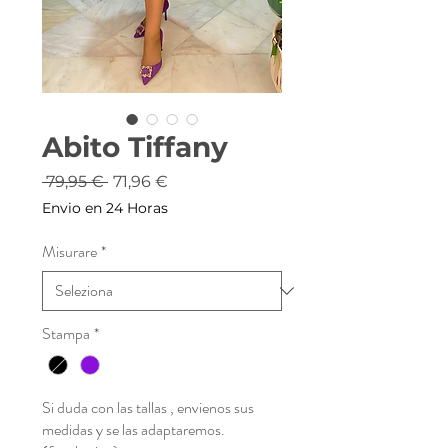
Abito Tiffany
Prezzo
Prezzo
 79,95 € 
71,96 €
regolare
scontato
Envio en 24 Horas
Misurare
*
Stampa
*
Si duda con las tallas , envienos sus
medidas y se las adaptaremos.